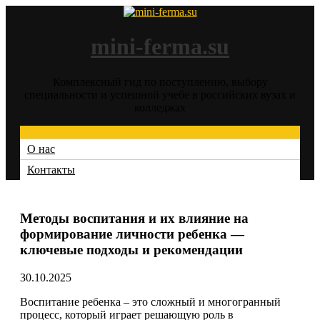
Перейти
к
содержимому
mini-ferma.su
Комплексный гид по поступлению, выбору
специальности и успешной учебе в российских вузах и
колледжах
Меню
О нас
Контакты
Методы воспитания и их влияние на
формирование личности ребенка —
ключевые подходы и рекомендации
30.10.2025
Воспитание ребенка – это сложный и многогранный
процесс, который играет решающую роль в