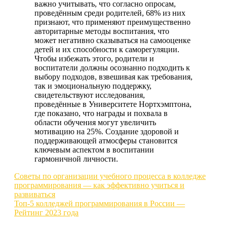
важно учитывать, что согласно опросам,
проведённым среди родителей, 68% из них
признают, что применяют преимущественно
авторитарные методы воспитания, что
может негативно сказываться на самооценке
детей и их способности к саморегуляции.
Чтобы избежать этого, родители и
воспитатели должны осознанно подходить к
выбору подходов, взвешивая как требования,
так и эмоциональную поддержку,
свидетельствуют исследования,
проведённые в Университете Нортхэмптона,
где показано, что награды и похвала в
области обучения могут увеличить
мотивацию на 25%. Создание здоровой и
поддерживающей атмосферы становится
ключевым аспектом в воспитании
гармоничной личности.
Навигация
Советы по организации учебного процесса в колледже
программирования — как эффективно учиться и
по
развиваться
записям
Топ-5 колледжей программирования в России —
Рейтинг 2023 года