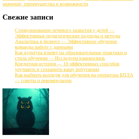
записям
значение, преимущества и возможности
Свежие записи
Стимулирование речевого развития у детей —
Эффективные педагогические подходы и методы
Аналитика в бизнесе — Эффективное обучение
команды работе с данными
Как культура влияет на образовательные практики и
стиль обучения — Исследуем взаимосвязь
Кредитная история — 10 эффективных способов
улучшить и сохранить вашу репутацию
Как выбрать колледж для обучения на оператора БПЛА
— советы и рекомендации