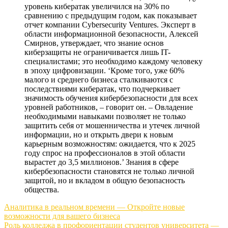
уровень кибератак увеличился на 30% по
сравнению с предыдущим годом, как показывает
отчет компании Cybersecurity Ventures. Эксперт в
области информационной безопасности, Алексей
Смирнов, утверждает, что знание основ
киберзащиты не ограничивается лишь IT-
специалистами; это необходимо каждому человеку
в эпоху цифровизации. ‘Кроме того, уже 60%
малого и среднего бизнеса сталкиваются с
последствиями кибератак, что подчеркивает
значимость обучения кибербезопасности для всех
уровней работников, – говорит он. – Овладение
необходимыми навыками позволяет не только
защитить себя от мошенничества и утечек личной
информации, но и открыть двери к новым
карьерным возможностям: ожидается, что к 2025
году спрос на профессионалов в этой области
вырастет до 3,5 миллионов.’ Знания в сфере
кибербезопасности становятся не только личной
защитой, но и вкладом в общую безопасность
общества.
Навигация
Аналитика в реальном времени — Откройте новые
возможности для вашего бизнеса
по
Роль колледжа в профориентации студентов университета —